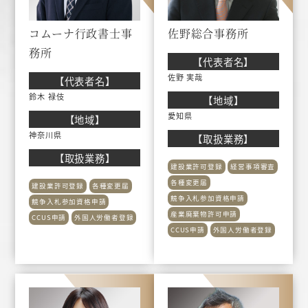
コムーナ行政書士事
佐野総合事務所
務所
【代表者名】
佐野 実哉
【代表者名】
鈴木 禄伎
【地域】
愛知県
【地域】
神奈川県
【取扱業務】
【取扱業務】
建設業許可登録
経営事項審査
各種変更届
建設業許可登録
各種変更届
競争入札参加資格申請
競争入札参加資格申請
産業廃棄物許可申請
CCUS申請
外国人労働者登録
CCUS申請
外国人労働者登録