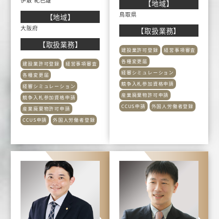
伊敷 紀巳雄
【地域】
鳥取県
【地域】
大阪府
【取扱業務】
【取扱業務】
建設業許可登録
経営事項審査
各種変更届
建設業許可登録
経営事項審査
経審シミュレーション
各種変更届
競争入札参加資格申請
経審シミュレーション
産業廃棄物許可申請
競争入札参加資格申請
CCUS申請
外国人労働者登録
産業廃棄物許可申請
CCUS申請
外国人労働者登録